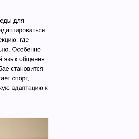
реды для
адаптироваться.
екцию, где
ьно. Особенно
й язык общения
бае становится
ает спорт,
гкую адаптацию к