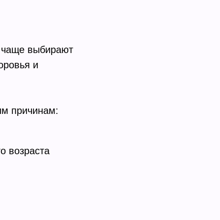
е чаще выбирают
оровья и
им причинам:
о возраста