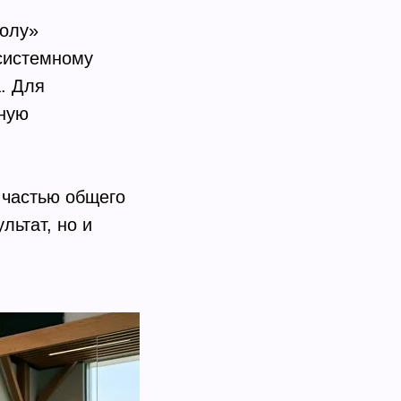
колу»
 системному
. Для
чную
 частью общего
льтат, но и