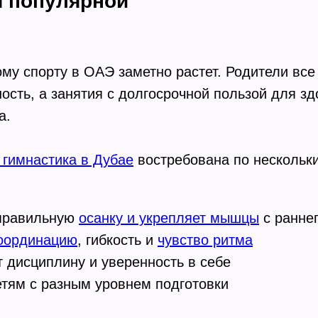
я популярной
ому спорту в ОАЭ заметно растет. Родители вс
ность, а занятия с долгосрочной пользой для зд
а.
 гимнастика в Дубае
востребована по нескольк
правильную
осанку и укрепляет мышцы
с раннег
оординацию
, гибкость и
чувство ритма
 дисциплину и уверенность в себе
тям с разным уровнем подготовки