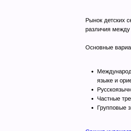
Рынок детских с
различия между
Основные вариа
Международн
языке и ор
Русскоязыч
Частные тре
Групповые 