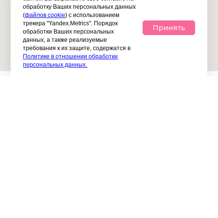
обработку Ваших персональных данных
(
файлов cookie
) с использованием
трекера "Yandex.Metrics". Порядок
Принять
обработки Ваших персональных
данных, а также реализуемые
требования к их защите, содержатся в
Политике в отношении обработки
персональных данных.
Другие центры и филиалы PIROUETTE
™
в
Москве и МО:
ЮГО-ЗАПАДНАЯ
ДОМОДЕДОВСКАЯ
ШЕЛЕПИХА
ВДНХ
ВАРШАВСКАЯ
КАШИРСКАЯ
НОВОКОСИНО
СВИБЛОВО
ЧИСТЫЕ ПРУДЫ
СКОЛКОВО
РЕУТОВ